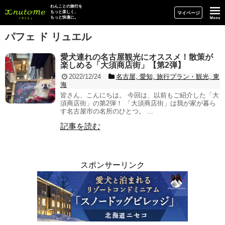
イヌトミィ
わんことの旅行を
もっと楽しく、
マイページ
もっと快適に。
パフェ ド リュエル
愛犬連れの名古屋観光にオススメ！散策が
楽しめる「大須商店街」【第2弾】
2022/12/24
名古屋, 愛知, 旅行プラン・観光, 東
海
皆さん、こんにちは。 今回は、以前もご紹介した「大
須商店街」の第2弾！ 「大須商店街」は我が家が暮ら
す名古屋市の名所のひとつ。 ...
記事を読む
スポンサーリンク