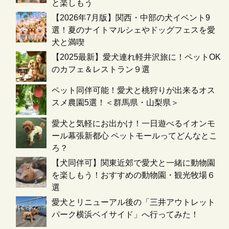
と楽しもう
【2026年7月版】関西・中部の犬イベント9
選！夏のナイトマルシェやドッグフェスを愛
犬と満喫
【2025最新】愛犬連れ軽井沢旅に！ペットOK
のカフェ＆レストラン９選
ペット同伴可能！愛犬と桃狩りが出来るオス
スメ農園5選！＜群馬県・山梨県＞
愛犬と気軽にお出かけ！一日遊べるイオンモ
ール幕張新都心 ペットモールってどんなとこ
ろ？
【犬同伴可】関東近郊で愛犬と一緒に動物園
を楽しもう！おすすめの動物園・観光牧場６
選
愛犬とリニューアル後の「三井アウトレット
パーク横浜ベイサイド」へ行ってみた！