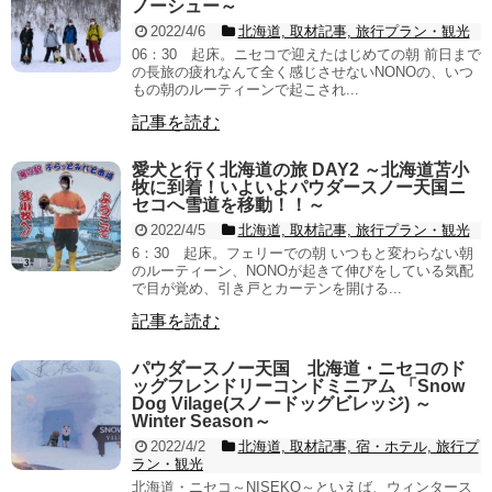
ノーシュー～
2022/4/6
北海道, 取材記事, 旅行プラン・観光
06：30 起床。ニセコで迎えたはじめての朝 前日まで
の長旅の疲れなんて全く感じさせないNONOの、いつ
もの朝のルーティーンで起こされ...
記事を読む
愛犬と行く北海道の旅 DAY2 ～北海道苫小
牧に到着！いよいよパウダースノー天国ニ
セコへ雪道を移動！！～
2022/4/5
北海道, 取材記事, 旅行プラン・観光
6：30 起床。フェリーでの朝 いつもと変わらない朝
のルーティーン、NONOが起きて伸びをしている気配
で目が覚め、引き戸とカーテンを開ける...
記事を読む
パウダースノー天国 北海道・ニセコのド
ッグフレンドリーコンドミニアム 「Snow
Dog Vilage(スノードッグビレッジ) ～
Winter Season～
2022/4/2
北海道, 取材記事, 宿・ホテル, 旅行プ
ラン・観光
北海道・ニセコ～NISEKO～といえば、ウィンタース