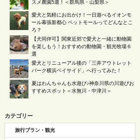
スメ農園5選！＜群馬県・山梨県＞
愛犬と気軽にお出かけ！一日遊べるイオンモ
ール幕張新都心 ペットモールってどんなとこ
ろ？
【犬同伴可】関東近郊で愛犬と一緒に動物園
を楽しもう！おすすめの動物園・観光牧場６
選
愛犬とリニューアル後の「三井アウトレット
パーク横浜ベイサイド」へ行ってみた！
夏はわんちゃんも水遊び♪神奈川県の川遊びお
すすめスポット＜水無川・中津川＞
カテゴリー
旅行プラン・観光