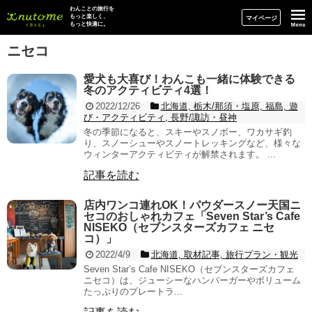
イヌトミィ
わんことの旅行を
もっと楽しく、
マイページ
もっと快適に。
ニセコ
愛犬も大喜び！わんこも一緒に体験できる
冬のアクティビティ4選！
2022/12/26
北海道, 栃木/那須・塩原, 福島, 遊
び・アクティビティ, 長野/諏訪・昼神
冬の季節になると、スキーやスノボー、ワカサギ釣
り、スノーシューやスノートレッキングなど、様々な
ウィンターアクティビティが解禁されます。 ...
記事を読む
店内ワンコ連れOK！パウダースノー天国ニ
セコのおしゃれカフェ「Seven Star’s Cafe
NISEKO（セブンスターズカフェ ニセ
コ）」
2022/4/9
北海道, 取材記事, 旅行プラン・観光
Seven Star’s Cafe NISEKO（セブンスターズカフェ
ニセコ）は、ジューシーなハンバーガーやボリューム
たっぷりのプレートラ...