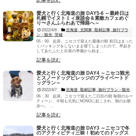
記事を読む
愛犬と行く北海道の旅 DAY5-6 ～最終日は
札幌でイヌトミィ座談会＆素敵カフェめぐ
り〜さんふらわあで帰路へ～
2022/4/8
北海道, 北関東, 取材記事, 旅行プラ
ン・観光, 茨城
05：00 起床。ニセコで迎えた最後の朝 前日はまった
くパッキングをしないまま寝てしまったので、早起き
してあたふたと出発の準備から始ま...
記事を読む
愛犬と行く北海道の旅 DAY4 ～ニセコ観光
とスノードッグビレッジのプライベートド
ッグラン～
2022/4/7
北海道, 取材記事, 旅行プラン・観光
06：30 起床。ニセコで迎えた二日目の朝 毎朝のルー
ティーン、今朝も元気にNONOに起こされ、朝のお散
歩へ。 ...
記事を読む
愛犬と行く北海道の旅 DAY3 ～ニセコで冬
のアクティビティ三昧！初めてのドッグス